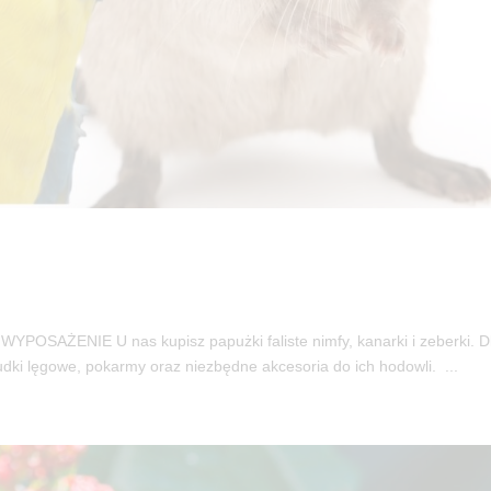
AŻENIE U nas kupisz papużki faliste nimfy, kanarki i zeberki. D
udki lęgowe, pokarmy oraz niezbędne akcesoria do ich hodowli. ...