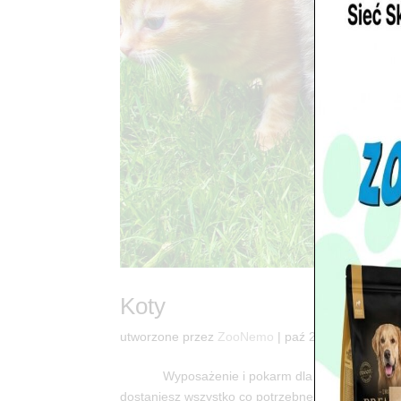
Koty
utworzone przez
ZooNemo
|
paź 29, 2017
Wyposażenie i pokarm dla kotów i psó
dostaniesz wszystko co potrzebne do radości Two