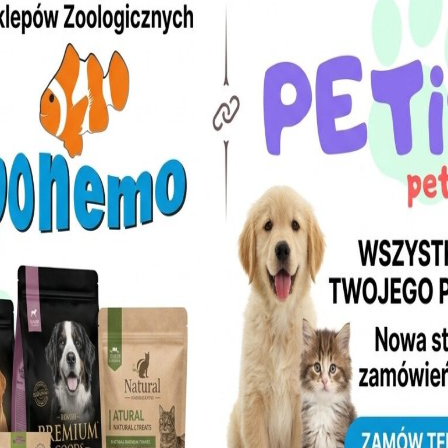
w DLA PSA DLA KOTA POKARMY WYPOSAŻENIE W naszych skle
jego czworonożnego przyjaciela. Przede...