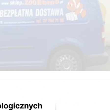
! Wychodząc naprzeciw mieszkańcom Legionowa i Nowego Dworu
u gratis przy zakupie powyżej 150 PLN. Oferta dotyczy także