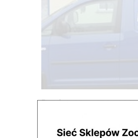
Bezpłatne
utworzone przez
ZooNemo
|
paź 29, 2017
Oferujemy możliwość dowozu towaru gratis 
Mazowieckiego oferujemy możliwość dowozu towar