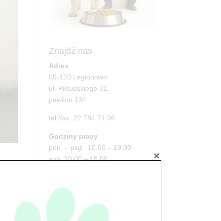
Znajdź nas
Adres
05-120 Legionowo
ul. Piłsudskiego 31,
pawilon 134
tel./fax. 22 784 71 96
Godziny pracy
pon. – piąt. 10.00 – 19.00
sob. 10.00 – 15.00
niedz. zamknięte
Adres
05-100 Nowy Dwór Mazowiecki
ul. Leśna 2