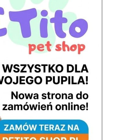
tel. 503 900 215
Godziny pracy
pon. – piąt. 10.00 – 19.00
sob. 8.00 – 15.00
niedz. zamknięte