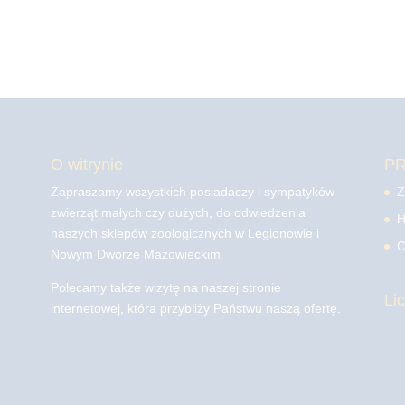
O witrynie
P
Zapraszamy wszystkich posiadaczy i sympatyków
Z
zwierząt małych czy dużych, do odwiedzenia
H
naszych sklepów zoologicznych w Legionowie i
C
Nowym Dworze Mazowieckim
Polecamy także wizytę na naszej stronie
Li
internetowej, która przybliży Państwu naszą ofertę.