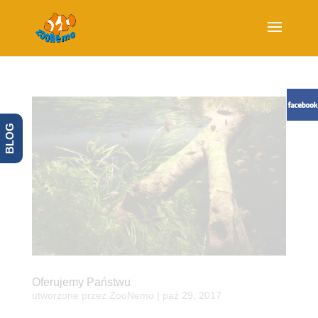
BLOG
Oferujemy Państwu
utworzone przez
ZooNemo
|
paź 29, 2017