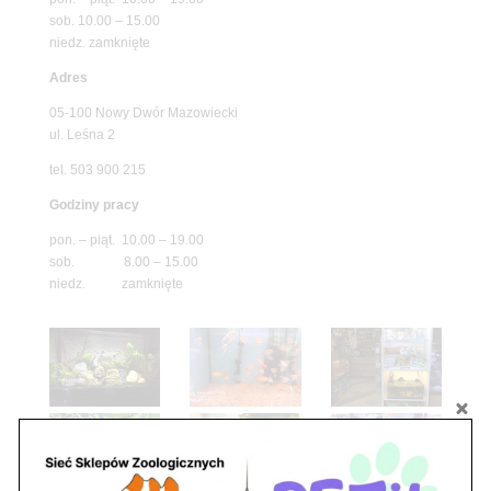
sob. 10.00 – 15.00
niedz. zamknięte
Adres
05-100 Nowy Dwór Mazowiecki
ul. Leśna 2
tel. 503 900 215
Godziny pracy
pon. – piąt. 10.00 – 19.00
sob. 8.00 – 15.00
niedz. zamknięte