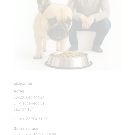
Znajdź nas
Adres
05-120 Legionowo
ul. Piłsudskiego 31,
pawilon 134
tel./fax. 22 784 71 96
Godziny pracy
pon. – piąt. 10.00 – 19.00