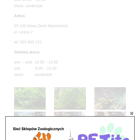
niedz. zamknięte
Adres
05-100 Nowy Dwór Mazowiecki
ul. Leśna 2
tel. 503 900 215
Godziny pracy
pon. – piąt. 10.00 – 19.00
sob. 8.00 – 15.00
niedz. zamknięte