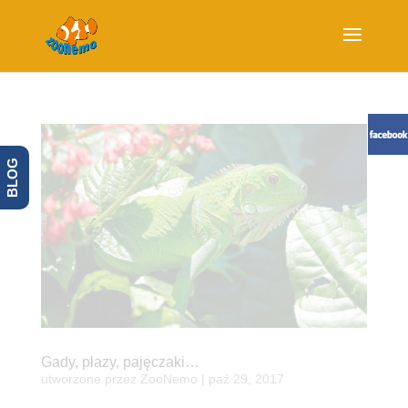
BLOG
Gady, płazy, pajęczaki…
utworzone przez
ZooNemo
|
paź 29, 2017