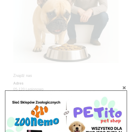
Znajdź nas
Adres
05-120 Legionowo
ul. Piłsudskiego 31,
pawilon 134
tel./fax. 22 784 71 96
Godziny pracy
pon. – piąt. 10.00 – 19.00
sob. 10.00 – 15.00