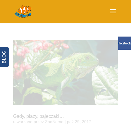
BLOG
Gady, płazy, pajęczaki…
utworzone przez
ZooNemo
|
paź 29, 2017