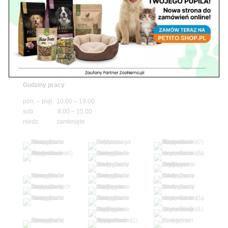
niedz. zamknięte
Adres
05-100 Nowy Dwór Mazowiecki
ul. Leśna 2
tel. 503 900 215
Godziny pracy
pon. – piąt. 10.00 – 19.00
sob. 8.00 – 15.00
niedz. zamknięte