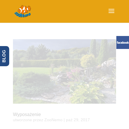
BLOG
Wyposażenie
utworzone przez
ZooNemo
|
paź 29, 2017