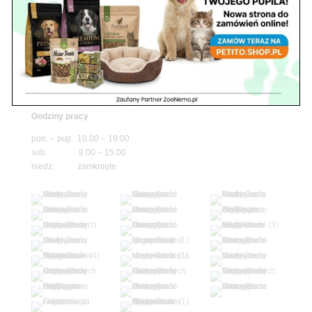
niedz. zamknięte
Adres
05-100 Nowy Dwór Mazowiecki
ul. Leśna 2
tel. 503 900 215
Godziny pracy
pon. – piąt. 10.00 – 19.00
sob. 8.00 – 15.00
niedz. zamknięte