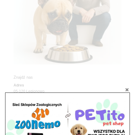
Znajdź nas
Adres
05-120 Legionowo
ul. Piłsudskiego 31,
pawilon 134
tel./fax. 22 784 71 96
Godziny pracy
pon. – piąt. 10.00 – 19.00
sob. 10.00 – 15.00