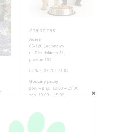
Znajdź nas
Adres
05-120 Legionowo
ul. Piłsudskiego 31,
pawilon 134
tel./fax. 22 784 71 96
Godziny pracy
pon. – piąt. 10.00 – 19.00
ż
sob. 10.00 – 15.00
niedz. zamknięte
Adres
05-100 Nowy Dwór Mazowiecki
ul. Leśna 2