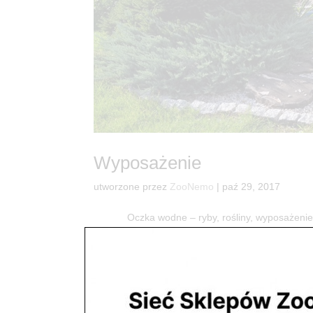
Wyposażenie
utworzone przez
ZooNemo
|
paź 29, 2017
Oczka wodne – ryby, rośliny, wyposażenie Spr
przydomowego stawu prowadzimy w większości w sk