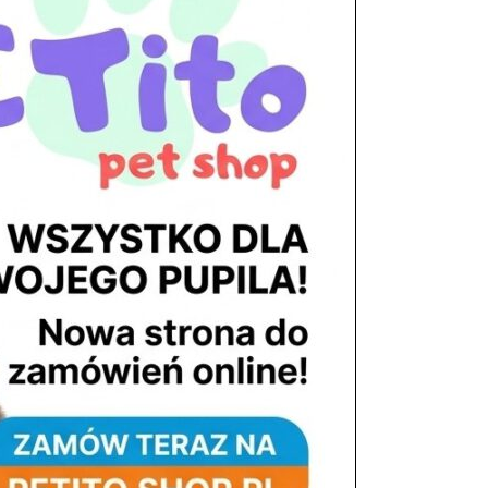
tel. 503 900 215
Godziny pracy
pon. – piąt. 10.00 – 19.00
sob. 8.00 – 15.00
niedz. zamknięte