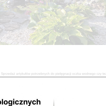
zedaż artykułów potrzebnych do pielęgnacji oczka wodnego czy te
lepie przy ulicy Sobieskiego (róg Piłsudskiego). ...