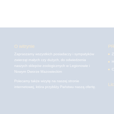
O witrynie
P
Zapraszamy wszystkich posiadaczy i sympatyków
Z
zwierząt małych czy dużych, do odwiedzenia
H
naszych sklepów zoologicznych w Legionowie i
C
Nowym Dworze Mazowieckim
Polecamy także wizytę na naszej stronie
Li
internetowej, która przybliży Państwu naszą ofertę.