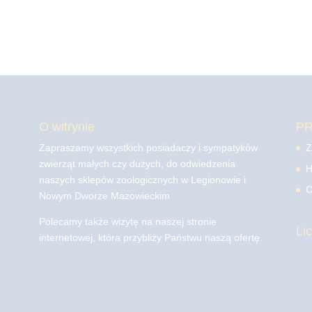
O witrynie
P
Zapraszamy wszystkich posiadaczy i sympatyków
Z
zwierząt małych czy dużych, do odwiedzenia
H
naszych sklepów zoologicznych w Legionowie i
C
Nowym Dworze Mazowieckim
Polecamy także wizytę na naszej stronie
Li
internetowej, która przybliży Państwu naszą ofertę.