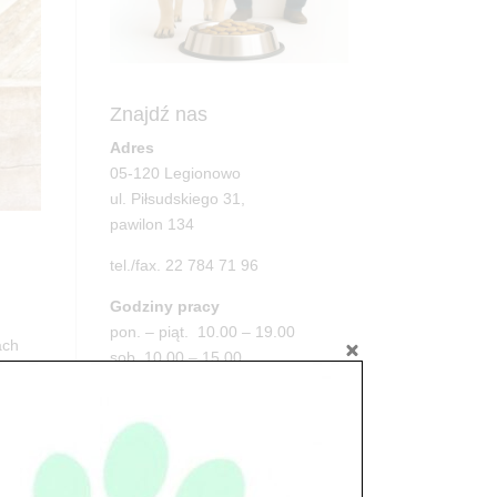
Znajdź nas
Adres
05-120 Legionowo
ul. Piłsudskiego 31,
pawilon 134
tel./fax. 22 784 71 96
Godziny pracy
pon. – piąt. 10.00 – 19.00
ach
sob. 10.00 – 15.00
niedz. zamknięte
Adres
05-100 Nowy Dwór Mazowiecki
ul. Leśna 2