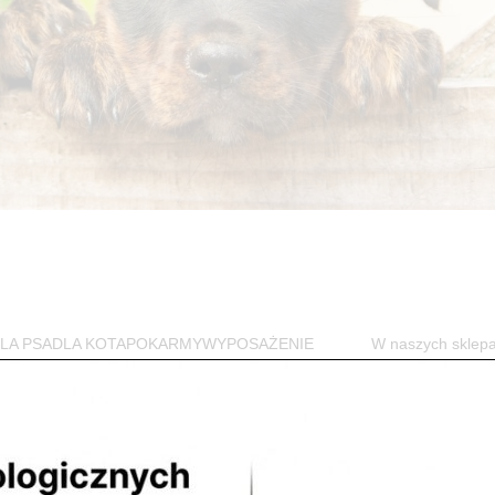
w DLA PSADLA KOTAPOKARMYWYPOSAŻENIE W naszych sklep
jego czworonożnego przyjaciela. Przede...