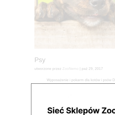
Psy
utworzone przez
ZooNemo
|
paź 29, 2017
Wyposażenie i pokarm dla kotów i psó
dostaniesz wszystko co potrzebne do radości Two