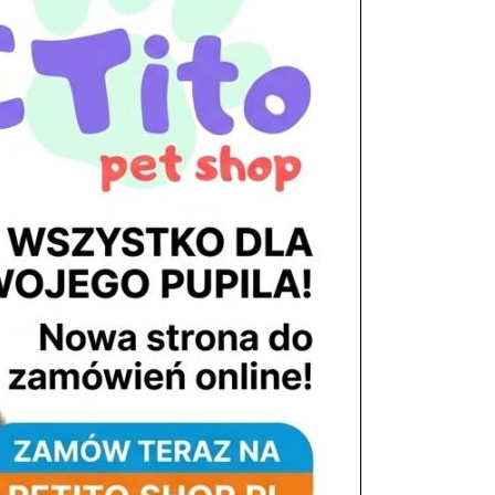
tel. 503 900 215
Godziny pracy
pon. – piąt. 10.00 – 19.00
sob. 8.00 – 15.00
niedz. zamknięte