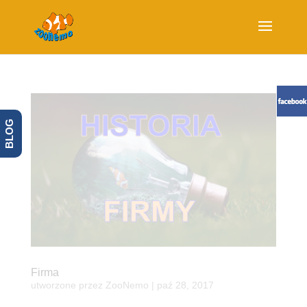
BLOG
Firma
utworzone przez
ZooNemo
|
paź 28, 2017