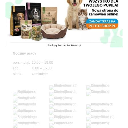
sob. 10.00 – 15.00
niedz. zamknięte
Adres
05-100 Nowy Dwór Mazowiecki
ul. Leśna 2
tel. 503 900 215
Godziny pracy
pon. – piąt. 10.00 – 19.00
sob. 8.00 – 15.00
niedz. zamknięte