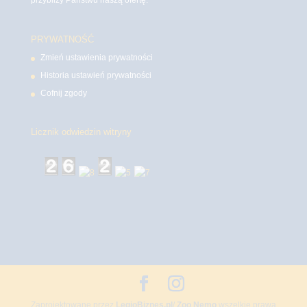
przybliży Państwu naszą ofertę.
PRYWATNOŚĆ
Zmień ustawienia prywatności
Historia ustawień prywatności
Cofnij zgody
Licznik odwiedzin witryny
Zaprojektowane przez
LegioBiznes.pl
/
Zoo Nemo
wszelkie prawa