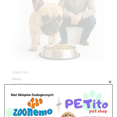
Znajdź nas
Adres
05-120 Legionowo
ul. Piłsudskiego 31,
pawilon 134
tel./fax. 22 784 71 96
Godziny pracy
pon. – piąt. 10.00 – 19.00