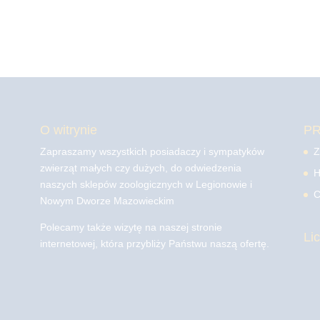
O witrynie
P
Zapraszamy wszystkich posiadaczy i sympatyków
Z
zwierząt małych czy dużych, do odwiedzenia
H
naszych sklepów zoologicznych w Legionowie i
C
Nowym Dworze Mazowieckim
Polecamy także wizytę na naszej stronie
Li
internetowej, która przybliży Państwu naszą ofertę.