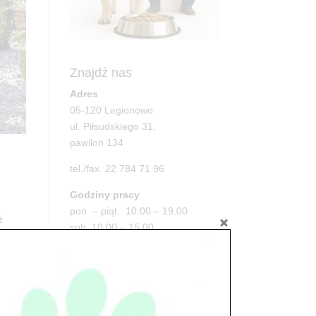
Znajdź nas
Adres
05-120 Legionowo
ul. Piłsudskiego 31,
pawilon 134
tel./fax. 22 784 71 96
Godziny pracy
pon. – piąt. 10.00 – 19.00
ż
sob. 10.00 – 15.00
niedz. zamknięte
Adres
05-100 Nowy Dwór Mazowiecki
ul. Leśna 2