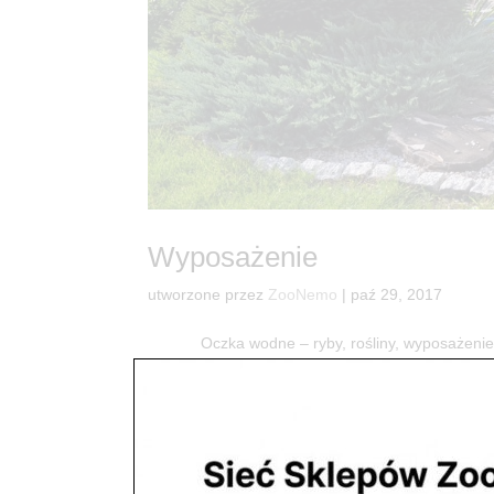
Wyposażenie
utworzone przez
ZooNemo
|
paź 29, 2017
Oczka wodne – ryby, rośliny, wyposażenie Spr
przydomowego stawu prowadzimy w większości w sk