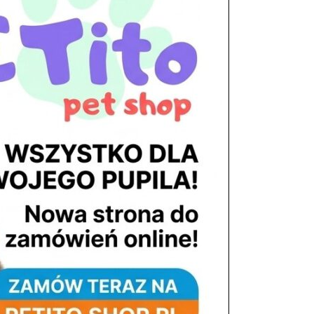
tel. 503 900 215
Godziny pracy
pon. – piąt. 10.00 – 19.00
sob. 8.00 – 15.00
niedz. zamknięte