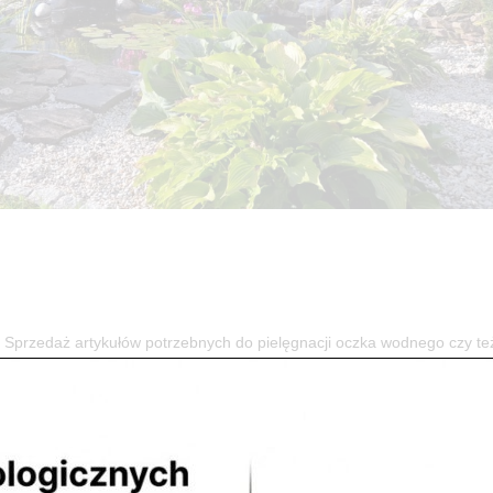
zedaż artykułów potrzebnych do pielęgnacji oczka wodnego czy te
lepie przy ulicy Sobieskiego (róg Piłsudskiego). ...