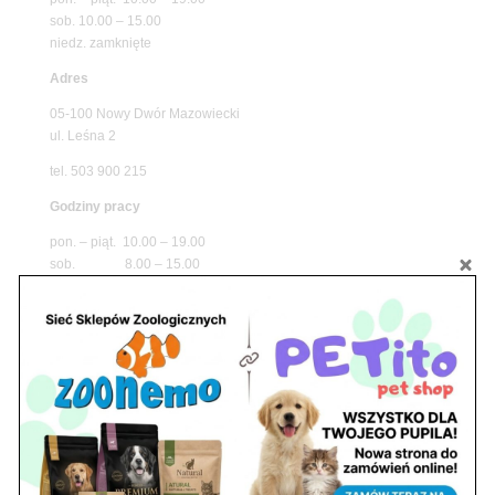
sob. 10.00 – 15.00
niedz. zamknięte
Adres
05-100 Nowy Dwór Mazowiecki
ul. Leśna 2
tel. 503 900 215
Godziny pracy
pon. – piąt. 10.00 – 19.00
sob. 8.00 – 15.00
niedz. zamknięte