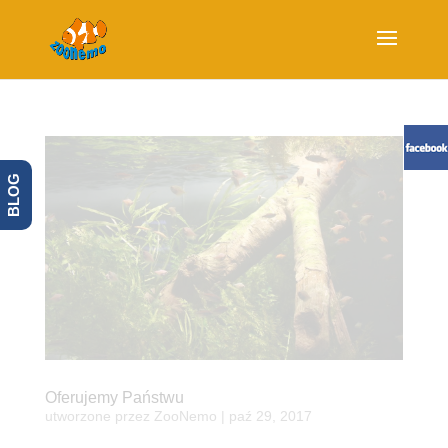
BLOG
Oferujemy Państwu
utworzone przez
ZooNemo
|
paź 29, 2017