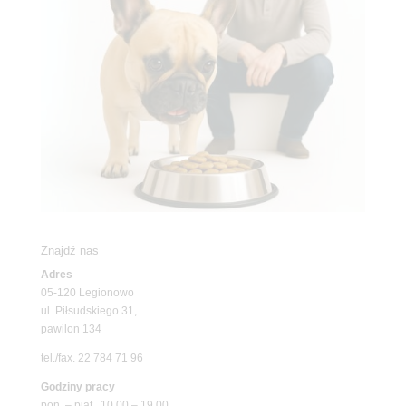
Znajdź nas
Adres
05-120 Legionowo
ul. Piłsudskiego 31,
pawilon 134
tel./fax. 22 784 71 96
Godziny pracy
pon. – piąt. 10.00 – 19.00