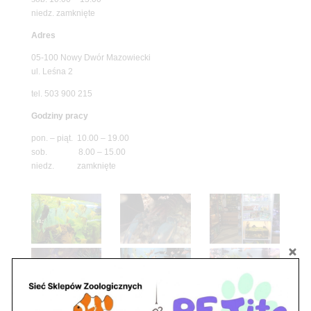
niedz. zamknięte
Adres
05-100 Nowy Dwór Mazowiecki
ul. Leśna 2
tel. 503 900 215
Godziny pracy
pon. – piąt. 10.00 – 19.00
sob. 8.00 – 15.00
niedz. zamknięte