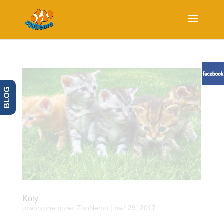
BLOG
Koty
utworzone przez
ZooNemo
|
paź 29, 2017