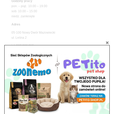
Godziny pracy
pon. – piąt. 10.00 – 19.00
sob. 10.00 – 15.00
niedz. zamknięte
Adres
05-100 Nowy Dwór Mazowiecki
ul. Leśna 2
tel. 503 900 215
Godziny pracy
pon. – piąt. 10.00 – 19.00
sob. 8.00 – 15.00
niedz. zamknięte