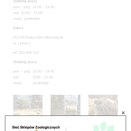
Godziny pracy
pon. – piąt. 10.00 – 19.00
sob. 10.00 – 15.00
niedz. zamknięte
Adres
05-100 Nowy Dwór Mazowiecki
ul. Leśna 2
tel. 503 900 215
Godziny pracy
pon. – piąt. 10.00 – 19.00
sob. 8.00 – 15.00
niedz. zamknięte