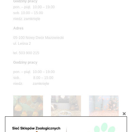
Godziny pracy
pon. – piąt. 10.00 – 19.00
sob. 10.00 – 15.00
niedz. zamknięte
Adres
05-100 Nowy Dwór Mazowiecki
ul. Leśna 2
tel. 503 900 215
Godziny pracy
pon. – piąt. 10.00 – 19.00
sob. 8.00 – 15.00
niedz. zamknięte