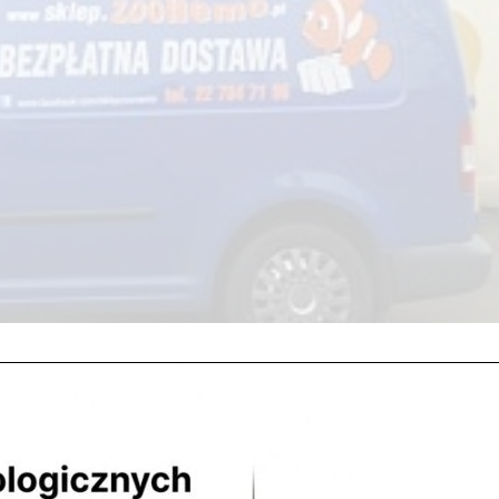
! Wychodząc naprzeciw mieszkańcom Legionowa i Nowego Dworu
u gratis przy zakupie powyżej 150 PLN. Oferta dotyczy także