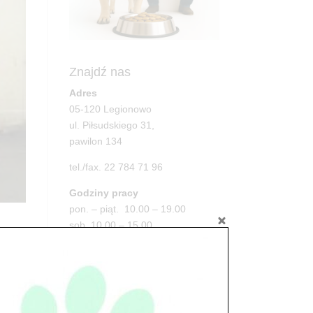
Znajdź nas
Adres
05-120 Legionowo
ul. Piłsudskiego 31,
pawilon 134
tel./fax. 22 784 71 96
Godziny pracy
pon. – piąt. 10.00 – 19.00
sob. 10.00 – 15.00
niedz. zamknięte
Adres
05-100 Nowy Dwór Mazowiecki
ul. Leśna 2