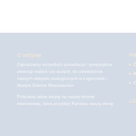
O witrynie
P
Zapraszamy wszystkich posiadaczy i sympatyków
Z
zwierząt małych czy dużych, do odwiedzenia
H
naszych sklepów zoologicznych w Legionowie i
C
Nowym Dworze Mazowieckim
Polecamy także wizytę na naszej stronie
Li
internetowej, która przybliży Państwu naszą ofertę.