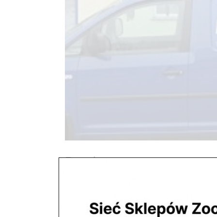
Bezpłatne
utworzone przez
ZooNemo
|
paź 29, 2017
Oferujemy możliwość dowozu towaru gratis 
Mazowieckiego oferujemy możliwość dowozu towar