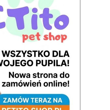
tel. 503 900 215
Godziny pracy
pon. – piąt. 10.00 – 19.00
sob. 8.00 – 15.00
niedz. zamknięte