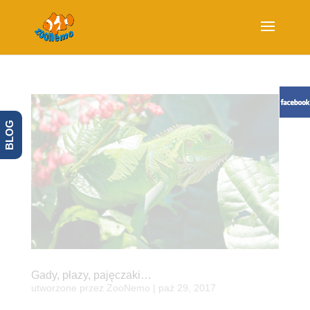
BLOG
Gady, płazy, pajęczaki…
utworzone przez
ZooNemo
|
paź 29, 2017