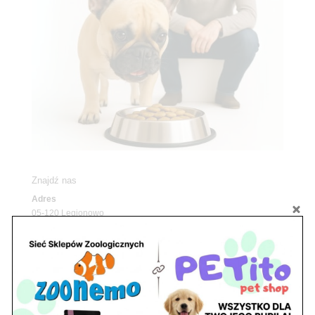
Znajdź nas
Adres
05-120 Legionowo
ul. Piłsudskiego 31,
pawilon 134
tel./fax. 22 784 71 96
Godziny pracy
pon. – piąt. 10.00 – 19.00
sob. 10.00 – 15.00