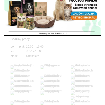
niedz. zamknięte
Adres
05-100 Nowy Dwór Mazowiecki
ul. Leśna 2
tel. 503 900 215
Godziny pracy
pon. – piąt. 10.00 – 19.00
sob. 8.00 – 15.00
niedz. zamknięte