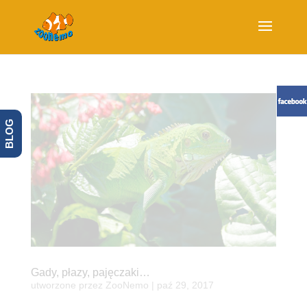
BLOG
Gady, płazy, pajęczaki…
utworzone przez
ZooNemo
|
paź 29, 2017