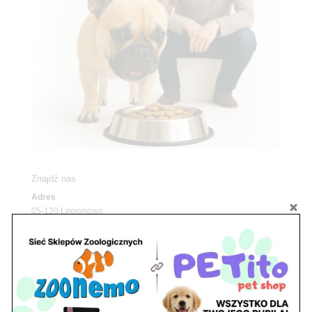
Znajdź nas
Adres
05-120 Legionowo
ul. Piłsudskiego 31,
pawilon 134
tel./fax. 22 784 71 96
Godziny pracy
pon. – piąt. 10.00 – 19.00
sob. 10.00 – 15.00