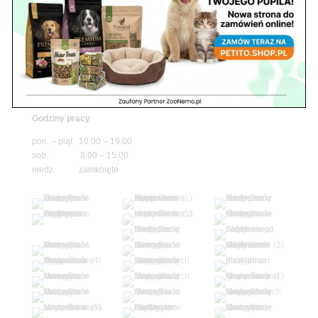
niedz. zamknięte
Adres
05-100 Nowy Dwór Mazowiecki
ul. Leśna 2
tel. 503 900 215
Godziny pracy
pon. – piąt. 10.00 – 19.00
sob. 8.00 – 15.00
niedz. zamknięte