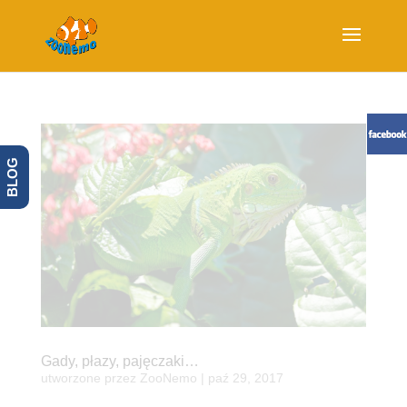
BLOG
Gady, płazy, pajęczaki…
utworzone przez
ZooNemo
|
paź 29, 2017