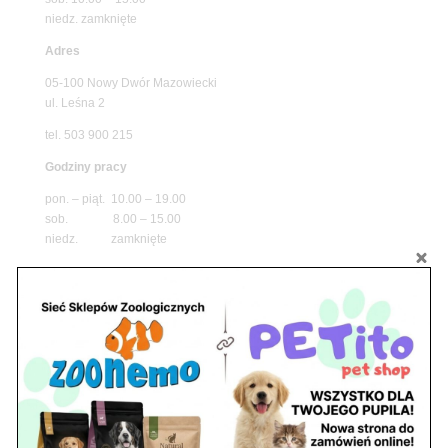
niedz. zamknięte
Adres
05-100 Nowy Dwór Mazowiecki
ul. Leśna 2
tel. 503 900 215
Godziny pracy
pon. – piąt. 10.00 – 19.00
sob. 8.00 – 15.00
niedz. zamknięte