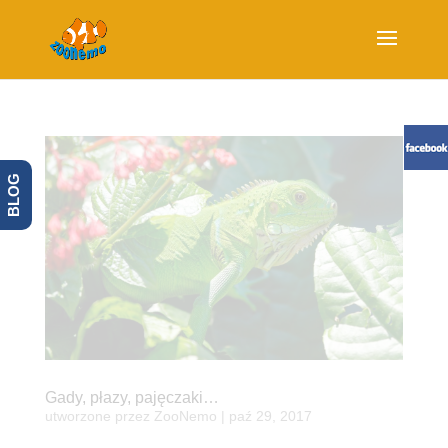
BLOG
Gady, płazy, pajęczaki…
utworzone przez
ZooNemo
|
paź 29, 2017