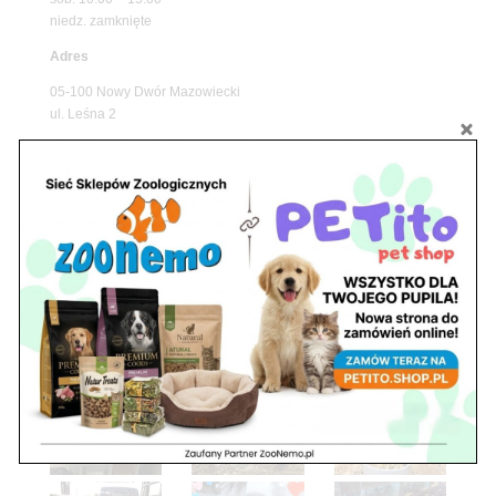
niedz. zamknięte
Adres
05-100 Nowy Dwór Mazowiecki
ul. Leśna 2
tel. 503 900 215
Godziny pracy
pon. – piąt. 10.00 – 19.00
sob. 8.00 – 15.00
niedz. zamknięte