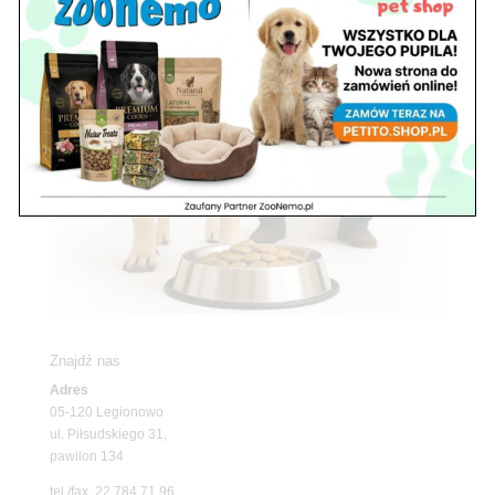
Znajdź nas
Adres
05-120 Legionowo
ul. Piłsudskiego 31,
pawilon 134
tel./fax. 22 784 71 96