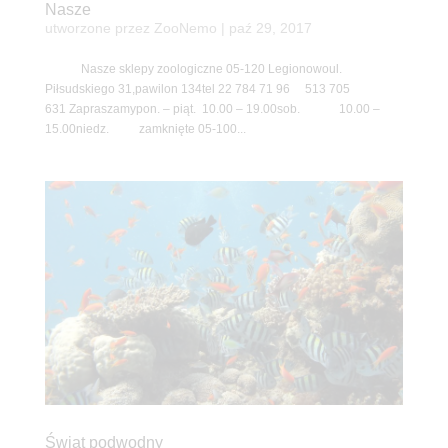
Nasze
utworzone przez
ZooNemo
|
paź 29, 2017
Nasze sklepy zoologiczne 05-120 Legionowoul.
Piłsudskiego 31,pawilon 134tel 22 784 71 96 513 705
631 Zapraszamypon. – piąt. 10.00 – 19.00sob. 10.00 –
15.00niedz. zamknięte 05-100...
Świat podwodny