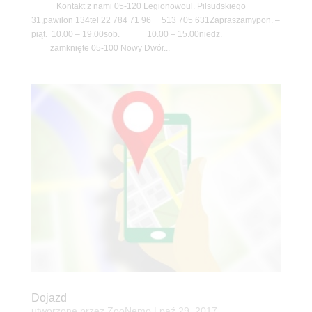
Kontakt z nami 05-120 Legionowoul. Piłsudskiego
31,pawilon 134tel 22 784 71 96 513 705 631Zapraszamypon. –
piąt. 10.00 – 19.00sob. 10.00 – 15.00niedz.
zamknięte 05-100 Nowy Dwór...
Dojazd
utworzone przez
ZooNemo
|
paź 29, 2017