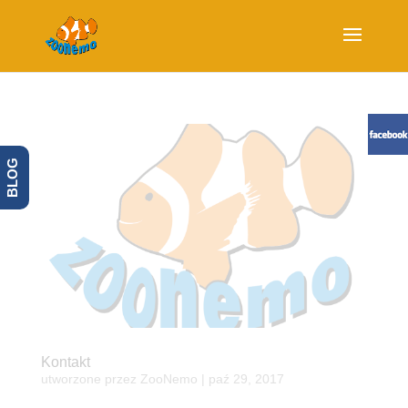
BLOG
Kontakt
utworzone przez
ZooNemo
|
paź 29, 2017