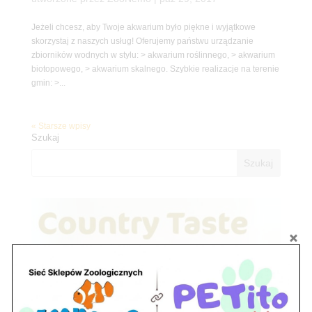
Jeżeli chcesz, aby Twoje akwarium było piękne i wyjątkowe
skorzystaj z naszych usług! Oferujemy państwu urządzanie
zbiorników wodnych w stylu: > akwarium roślinnego, > akwarium
biotopowego, > akwarium skalnego. Szybkie realizacje na terenie
gmin: >...
« Starsze wpisy
Szukaj