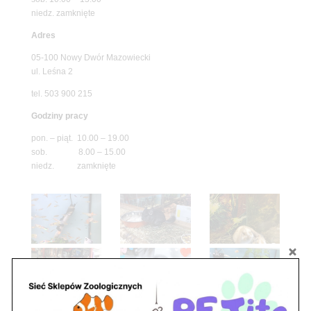
niedz. zamknięte
Adres
05-100 Nowy Dwór Mazowiecki
ul. Leśna 2
tel. 503 900 215
Godziny pracy
pon. – piąt. 10.00 – 19.00
sob. 8.00 – 15.00
niedz. zamknięte