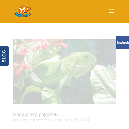
BLOG
Gady, płazy, pajęczaki…
utworzone przez
ZooNemo
|
paź 29, 2017