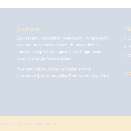
O witrynie
P
Zapraszamy wszystkich posiadaczy i sympatyków
Z
zwierząt małych czy dużych, do odwiedzenia
H
naszych sklepów zoologicznych w Legionowie i
C
Nowym Dworze Mazowieckim
Polecamy także wizytę na naszej stronie
Li
internetowej, która przybliży Państwu naszą ofertę.
mo
wszelkie prawa zastrzeżone