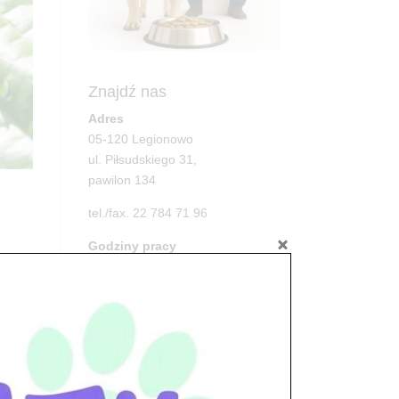
Znajdź nas
Adres
05-120 Legionowo
ul. Piłsudskiego 31,
pawilon 134
tel./fax. 22 784 71 96
Godziny pracy
pon. – piąt. 10.00 – 19.00
sob. 10.00 – 15.00
a.
niedz. zamknięte
Adres
05-100 Nowy Dwór Mazowiecki
ul. Leśna 2