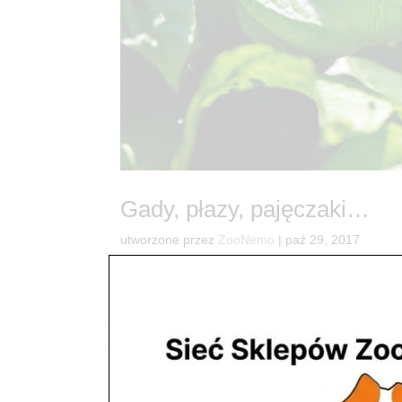
Gady, płazy, pajęczaki…
utworzone przez
ZooNemo
|
paź 29, 2017
Terrarystyka W naszych sklepach wszystkie zw
mieszkańcy mają bardzo dobre warunki bytowe pod
Krab...