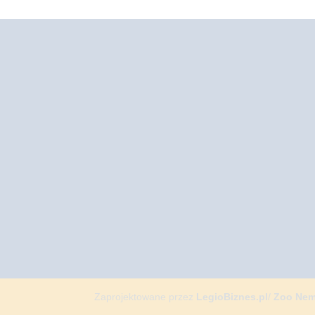
Zaprojektowane przez
LegioBiznes.pl
/
Zoo Ne