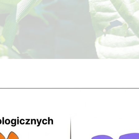
ierzęta są traktowane miło i czule. Wyposażenie Pokarm Nasi
 względem ciepłoty, oświetlenia, wilgotności, podłoża oraz wyżywieni