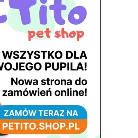
tel. 503 900 215
Godziny pracy
pon. – piąt. 10.00 – 19.00
sob. 8.00 – 15.00
niedz. zamknięte