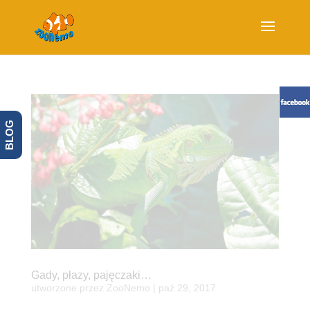
BLOG
Gady, płazy, pajęczaki…
utworzone przez
ZooNemo
|
paź 29, 2017