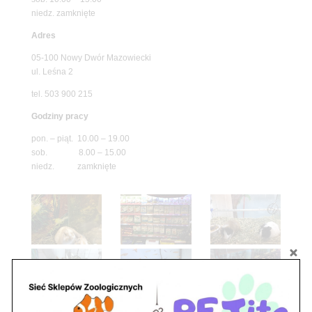
niedz. zamknięte
Adres
05-100 Nowy Dwór Mazowiecki
ul. Leśna 2
tel. 503 900 215
Godziny pracy
pon. – piąt. 10.00 – 19.00
sob. 8.00 – 15.00
niedz. zamknięte