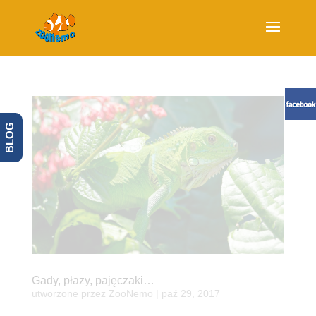
BLOG
Gady, płazy, pajęczaki…
utworzone przez
ZooNemo
|
paź 29, 2017