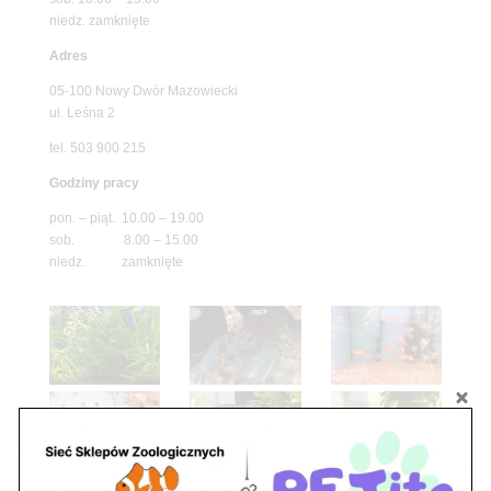
niedz. zamknięte
Adres
05-100 Nowy Dwór Mazowiecki
ul. Leśna 2
tel. 503 900 215
Godziny pracy
pon. – piąt. 10.00 – 19.00
sob. 8.00 – 15.00
niedz. zamknięte