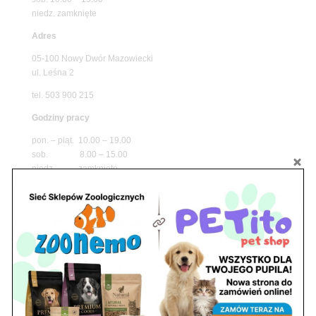
niedz. zamknięte
Adres
05-100 Nowy Dwór Mazowiecki
ul. Leśna 2
tel. 503 900 215
Godziny pracy
pon. – piąt. 10.00 – 19.00
sob. 8.00 – 15.00
niedz. zamknięte