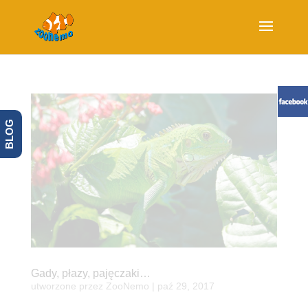
BLOG
Gady, płazy, pajęczaki…
utworzone przez
ZooNemo
|
paź 29, 2017