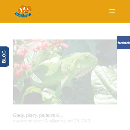
BLOG
Gady, płazy, pajęczaki…
utworzone przez
ZooNemo
|
paź 29, 2017