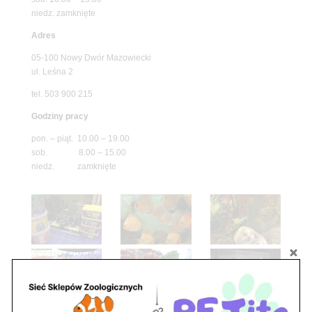
niedz. zamknięte
Adres
05-100 Nowy Dwór Mazowiecki
ul. Leśna 2
tel. 503 900 215
Godziny pracy
pon. – piąt. 10.00 – 19.00
sob. 8.00 – 15.00
niedz. zamknięte