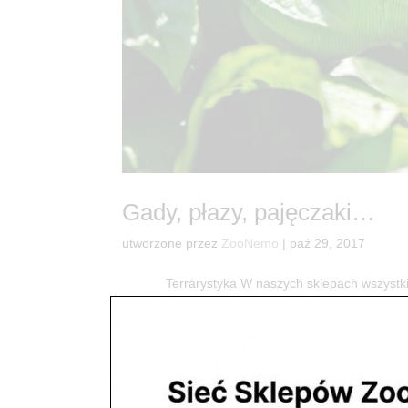
Gady, płazy, pajęczaki…
utworzone przez
ZooNemo
|
paź 29, 2017
Terrarystyka W naszych sklepach wszystkie zw
mieszkańcy mają bardzo dobre warunki bytowe pod
Krab...