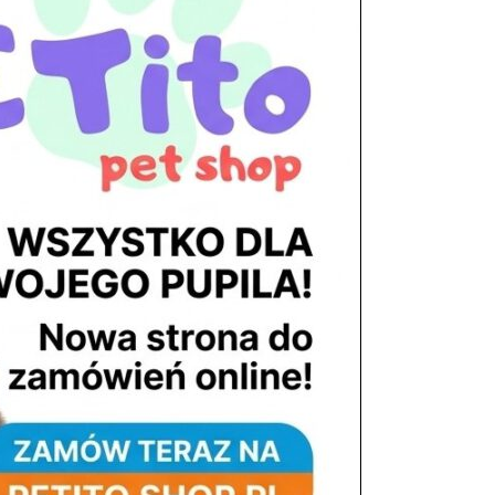
tel. 503 900 215
Godziny pracy
pon. – piąt. 10.00 – 19.00
sob. 8.00 – 15.00
niedz. zamknięte