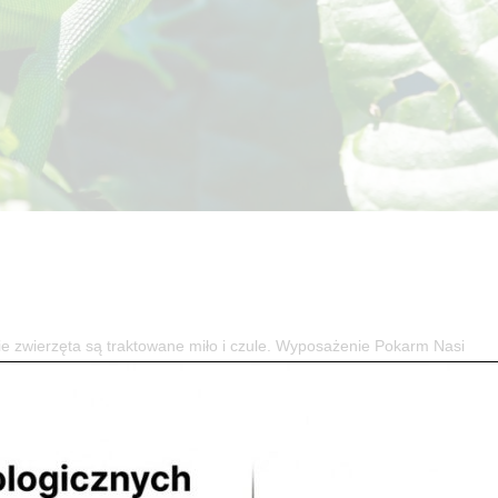
ierzęta są traktowane miło i czule. Wyposażenie Pokarm Nasi
 względem ciepłoty, oświetlenia, wilgotności, podłoża oraz wyżywieni