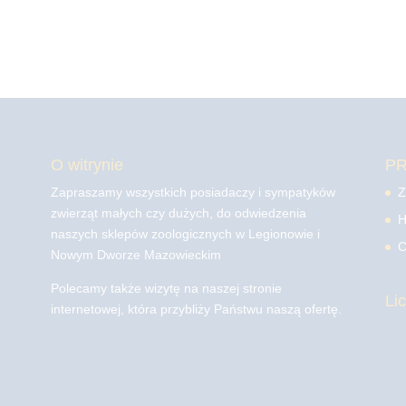
O witrynie
P
Zapraszamy wszystkich posiadaczy i sympatyków
Z
zwierząt małych czy dużych, do odwiedzenia
H
naszych sklepów zoologicznych w Legionowie i
C
Nowym Dworze Mazowieckim
Polecamy także wizytę na naszej stronie
Li
internetowej, która przybliży Państwu naszą ofertę.