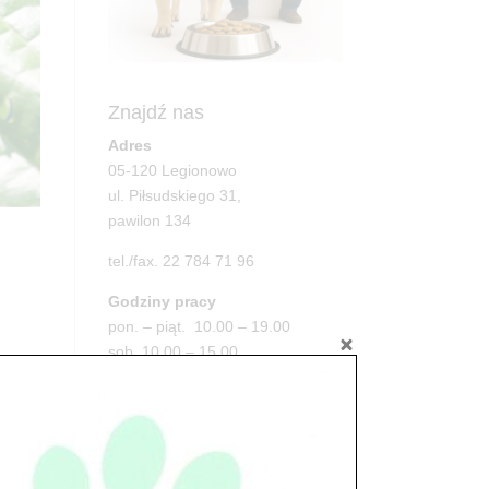
Znajdź nas
Adres
05-120 Legionowo
ul. Piłsudskiego 31,
pawilon 134
tel./fax. 22 784 71 96
Godziny pracy
pon. – piąt. 10.00 – 19.00
sob. 10.00 – 15.00
a.
niedz. zamknięte
Adres
05-100 Nowy Dwór Mazowiecki
ul. Leśna 2