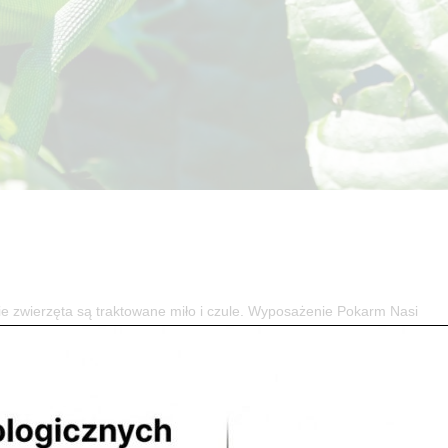
ierzęta są traktowane miło i czule. Wyposażenie Pokarm Nasi
 względem ciepłoty, oświetlenia, wilgotności, podłoża oraz wyżywieni