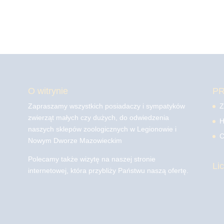
O witrynie
P
Zapraszamy wszystkich posiadaczy i sympatyków
Z
zwierząt małych czy dużych, do odwiedzenia
H
naszych sklepów zoologicznych w Legionowie i
C
Nowym Dworze Mazowieckim
Polecamy także wizytę na naszej stronie
Li
internetowej, która przybliży Państwu naszą ofertę.