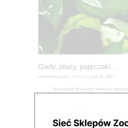
Gady, płazy, pajęczaki…
utworzone przez
ZooNemo
|
paź 29, 2017
Terrarystyka W naszych sklepach wszystkie zw
mieszkańcy mają bardzo dobre warunki bytowe pod
Krab...