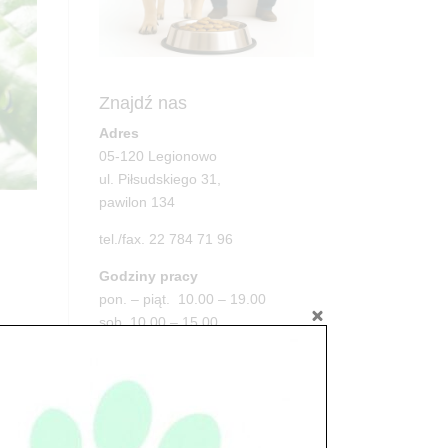
Znajdź nas
Adres
05-120 Legionowo
ul. Piłsudskiego 31,
pawilon 134
tel./fax. 22 784 71 96
Godziny pracy
pon. – piąt. 10.00 – 19.00
sob. 10.00 – 15.00
a.
niedz. zamknięte
Adres
05-100 Nowy Dwór Mazowiecki
ul. Leśna 2