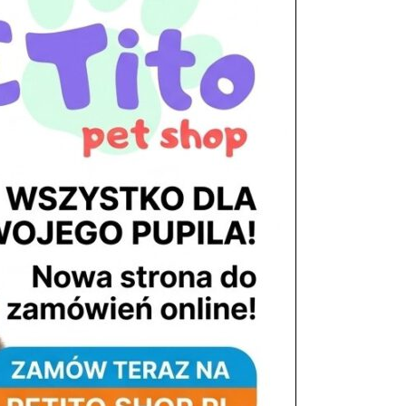
tel. 503 900 215
Godziny pracy
pon. – piąt. 10.00 – 19.00
sob. 8.00 – 15.00
niedz. zamknięte