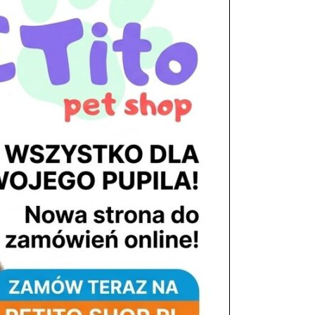
tel. 503 900 215
Godziny pracy
pon. – piąt. 10.00 – 19.00
sob. 8.00 – 15.00
niedz. zamknięte