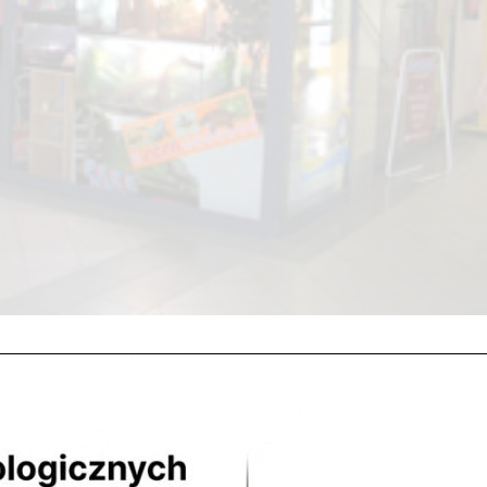
l. Piłsudskiego 31,pawilon 134tel 22 784 71 96 513 705
sob. 10.00 – 15.00niedz. zamknięte 05-100...