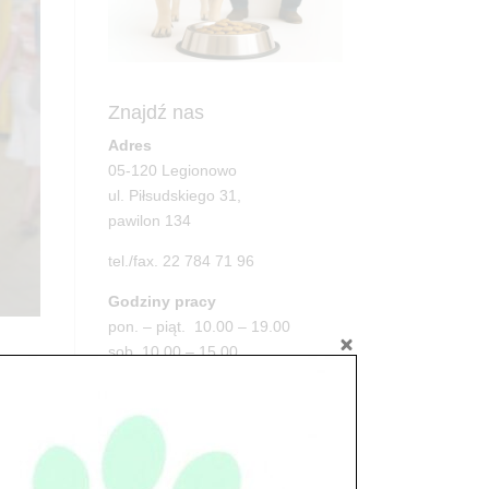
Znajdź nas
Adres
05-120 Legionowo
ul. Piłsudskiego 31,
pawilon 134
tel./fax. 22 784 71 96
Godziny pracy
pon. – piąt. 10.00 – 19.00
sob. 10.00 – 15.00
niedz. zamknięte
Adres
05-100 Nowy Dwór Mazowiecki
ul. Leśna 2