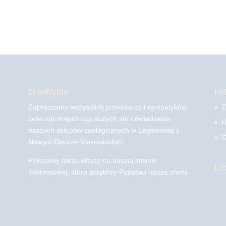
O witrynie
P
Zapraszamy wszystkich posiadaczy i sympatyków
Z
zwierząt małych czy dużych, do odwiedzenia
H
naszych sklepów zoologicznych w Legionowie i
C
Nowym Dworze Mazowieckim
Polecamy także wizytę na naszej stronie
Li
internetowej, która przybliży Państwu naszą ofertę.