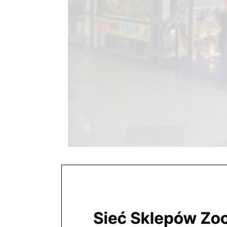
Nasze
utworzone przez
ZooNemo
|
paź 29, 2017
Nasze sklepy zoologiczne 05-120 Legionowou
631 Zapraszamypon. – piąt. 10.00 – 19.00