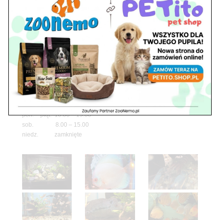
pon. – piąt. 10.00 – 19.00
sob. 10.00 – 15.00
niedz. zamknięte
Adres
05-100 Nowy Dwór Mazowiecki
ul. Leśna 2
tel. 503 900 215
Godziny pracy
pon. – piąt. 10.00 – 19.00
sob. 8.00 – 15.00
niedz. zamknięte