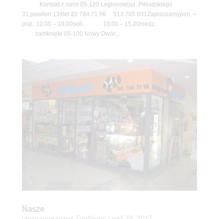
Kontakt z nami 05-120 Legionowoul. Piłsudskiego
31,pawilon 134tel 22 784 71 96 513 705 631Zapraszamypon. –
piąt. 10.00 – 19.00sob. 10.00 – 15.00niedz.
zamknięte 05-100 Nowy Dwór...
Nasze
utworzone przez
ZooNemo
|
paź 29, 2017