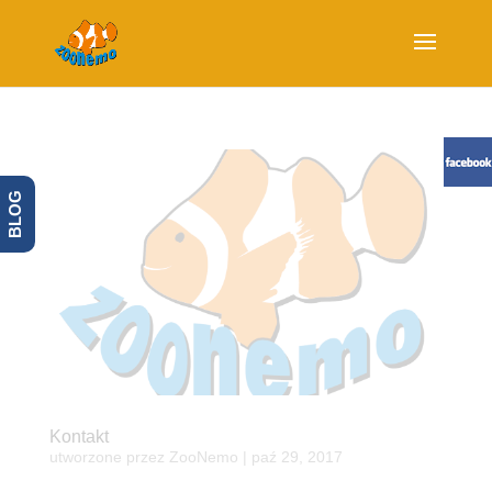
BLOG
Kontakt
utworzone przez
ZooNemo
|
paź 29, 2017