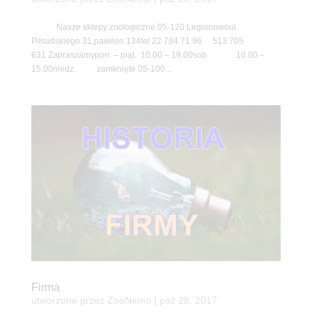
Nasze sklepy zoologiczne 05-120 Legionowoul.
Piłsudskiego 31,pawilon 134tel 22 784 71 96 513 705
631 Zapraszamypon. – piąt. 10.00 – 19.00sob. 10.00 –
15.00niedz. zamknięte 05-100...
Firma
utworzone przez
ZooNemo
|
paź 28, 2017