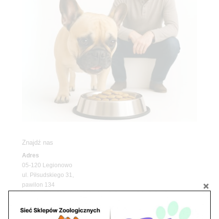
Znajdź nas
Adres
05-120 Legionowo
ul. Piłsudskiego 31,
pawilon 134
tel./fax. 22 784 71 96
Godziny pracy