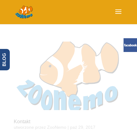
BLOG
Kontakt
utworzone przez
ZooNemo
|
paź 29, 2017