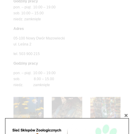
Godziny pracy
pon. – piąt. 10.00 – 19.00
sob. 10.00 – 15.00
niedz. zamknięte
Adres
05-100 Nowy Dwór Mazowiecki
ul. Leśna 2
tel. 503 900 215
Godziny pracy
pon. – piąt. 10.00 – 19.00
sob. 8.00 – 15.00
niedz. zamknięte