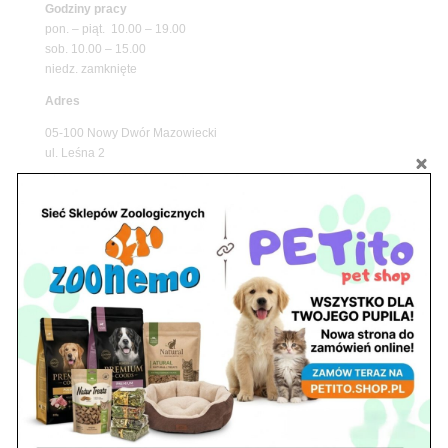
Godziny pracy
pon. – piąt. 10.00 – 19.00
sob. 10.00 – 15.00
niedz. zamknięte
Adres
05-100 Nowy Dwór Mazowiecki
ul. Leśna 2
tel. 503 900 215
Godziny pracy
pon. – piąt. 10.00 – 19.00
sob. 8.00 – 15.00
niedz. zamknięte