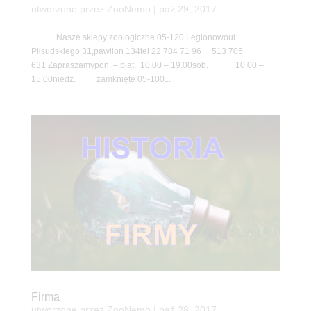
utworzone przez
ZooNemo
|
paź 29, 2017
Nasze sklepy zoologiczne 05-120 Legionowoul.
Piłsudskiego 31,pawilon 134tel 22 784 71 96 513 705
631 Zapraszamypon. – piąt. 10.00 – 19.00sob. 10.00 –
15.00niedz. zamknięte 05-100...
Firma
utworzone przez
ZooNemo
|
paź 28, 2017