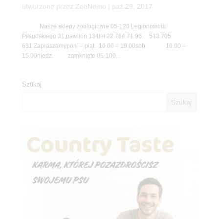
utworzone przez
ZooNemo
|
paź 29, 2017
Nasze sklepy zoologiczne 05-120 Legionowoul.
Piłsudskiego 31,pawilon 134tel 22 784 71 96 513 705
631 Zapraszamypon. – piąt. 10.00 – 19.00sob. 10.00 –
15.00niedz. zamknięte 05-100...
Szukaj