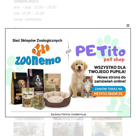
Godziny pracy
pon. – piąt. 10.00 – 19.00
sob. 10.00 – 15.00
niedz. zamknięte
Adres
05-100 Nowy Dwór Mazowiecki
ul. Leśna 2
tel. 503 900 215
Godziny pracy
pon. – piąt. 10.00 – 19.00
sob. 8.00 – 15.00
niedz. zamknięte