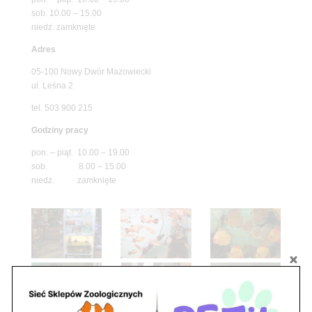
sob. 10.00 – 15.00
niedz. zamknięte
Adres
05-100 Nowy Dwór Mazowiecki
ul. Leśna 2
tel. 503 900 215
Godziny pracy
pon. – piąt. 10.00 – 19.00
sob. 8.00 – 15.00
niedz. zamknięte