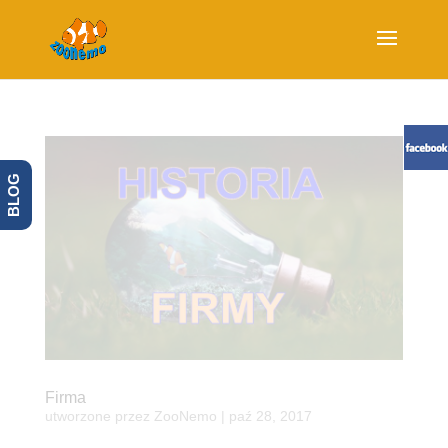
BLOG
Firma
utworzone przez
ZooNemo
|
paź 28, 2017