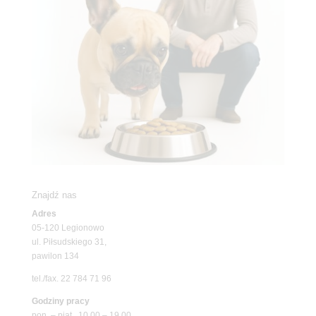
Znajdź nas
Adres
05-120 Legionowo
ul. Piłsudskiego 31,
pawilon 134
tel./fax. 22 784 71 96
Godziny pracy
pon. – piąt. 10.00 – 19.00