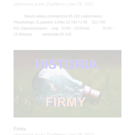
utworzone przez
ZooNemo
|
paź 29, 2017
Nasze sklepy zoologiczne 05-120 Legionowoul.
Piłsudskiego 31,pawilon 134tel 22 784 71 96 513 705
631 Zapraszamypon. – piąt. 10.00 – 19.00sob. 10.00 –
15.00niedz. zamknięte 05-100...
Firma
utworzone przez
ZooNemo
|
paź 28, 2017