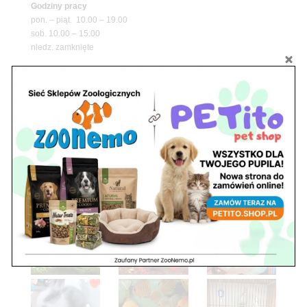
Godziny pracy
pon. – piąt. 10.00 – 19.00
sob. 10.00 – 15.00
niedz. zamknięte
Adres
05-100 Nowy Dwór Mazowiecki
ul. Leśna 2
tel. 503 900 215
Godziny pracy
pon. – piąt. 10.00 – 19.00
sob. 8.00 – 15.00
niedz. zamknięte