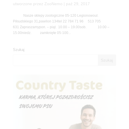
utworzone przez
ZooNemo
|
paź 29, 2017
Nasze sklepy zoologiczne 05-120 Legionowoul.
Piłsudskiego 31,pawilon 134tel 22 784 71 96 513 705
631 Zapraszamypon. – piąt. 10.00 – 19.00sob. 10.00 –
15.00niedz. zamknięte 05-100...
Szukaj