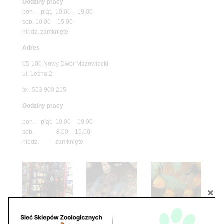
Godziny pracy
pon. – piąt. 10.00 – 19.00
sob. 10.00 – 15.00
niedz. zamknięte
Adres
05-100 Nowy Dwór Mazowiecki
ul. Leśna 2
tel. 503 900 215
Godziny pracy
pon. – piąt. 10.00 – 19.00
sob. 8.00 – 15.00
niedz. zamknięte