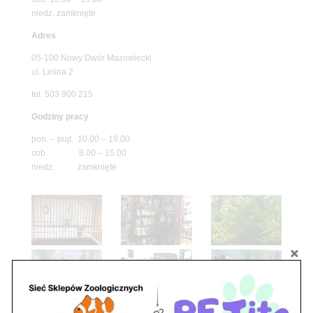
niedz. zamknięte
Adres
05-100 Nowy Dwór Mazowiecki
ul. Leśna 2
tel. 503 900 215
Godziny pracy
pon. – piąt. 10.00 – 19.00
sob. 8.00 – 15.00
niedz. zamknięte