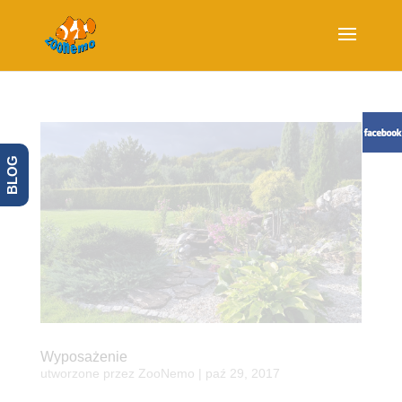
BLOG
Wyposażenie
utworzone przez
ZooNemo
|
paź 29, 2017