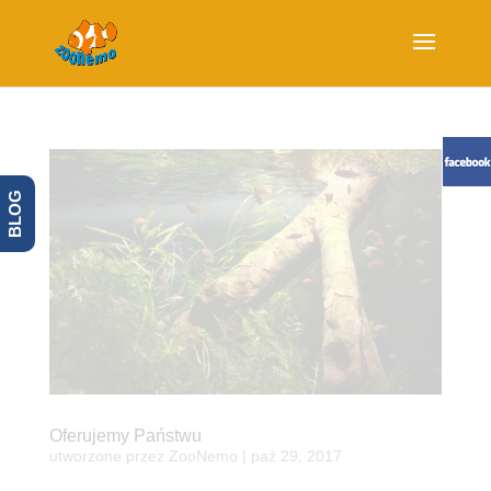
BLOG
Oferujemy Państwu
utworzone przez
ZooNemo
|
paź 29, 2017