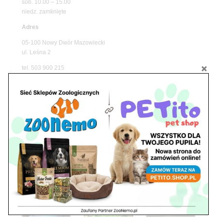
sob. 10.00 – 15.00
niedz. zamknięte
Adres
05-100 Nowy Dwór Mazowiecki
ul. Leśna 2
tel. 503 900 215
Godziny pracy
pon. – piąt. 10.00 – 19.00
sob. 8.00 – 15.00
niedz. zamknięte