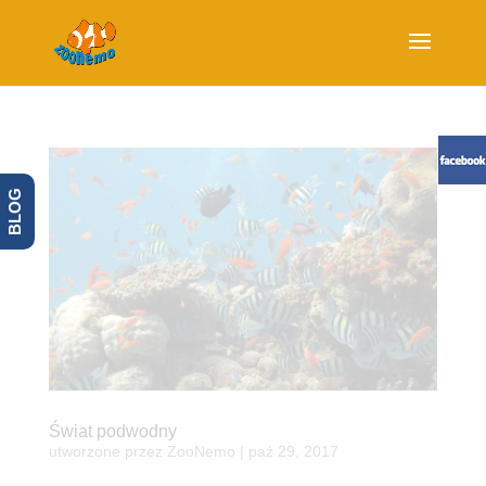
BLOG
Świat podwodny
utworzone przez
ZooNemo
|
paź 29, 2017