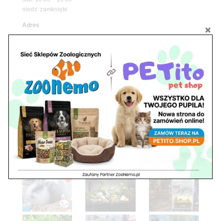
niedz. zamknięte
Adres
05-100 Nowy Dwór Mazowiecki
ul. Leśna 2
tel. 503 900 215
Godziny pracy
pon. – piąt. 10.00 – 19.00
sob. 8.00 – 15.00
niedz. zamknięte