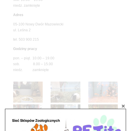
niedz. zamknięte
Adres
05-100 Nowy Dwór Mazowiecki
ul. Leśna 2
tel. 503 900 215
Godziny pracy
pon. – piąt. 10.00 – 19.00
sob. 8.00 – 15.00
niedz. zamknięte