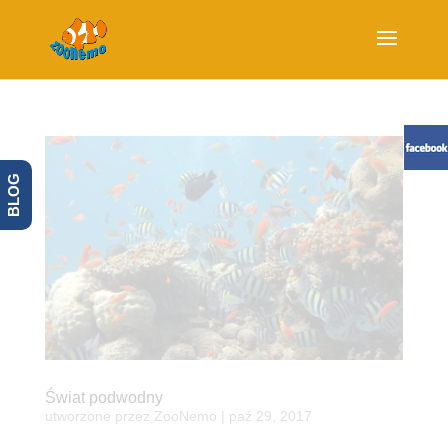
BLOG
Świat podwodny
utworzone przez
ZooNemo
|
paź 29, 2017