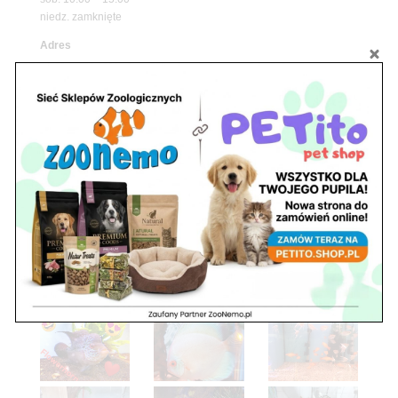
niedz. zamknięte
Adres
05-100 Nowy Dwór Mazowiecki
ul. Leśna 2
tel. 503 900 215
Godziny pracy
pon. – piąt. 10.00 – 19.00
sob. 8.00 – 15.00
niedz. zamknięte