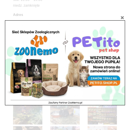
niedz. zamknięte
Adres
05-100 Nowy Dwór Mazowiecki
ul. Leśna 2
tel. 503 900 215
Godziny pracy
pon. – piąt. 10.00 – 19.00
sob. 8.00 – 15.00
niedz. zamknięte