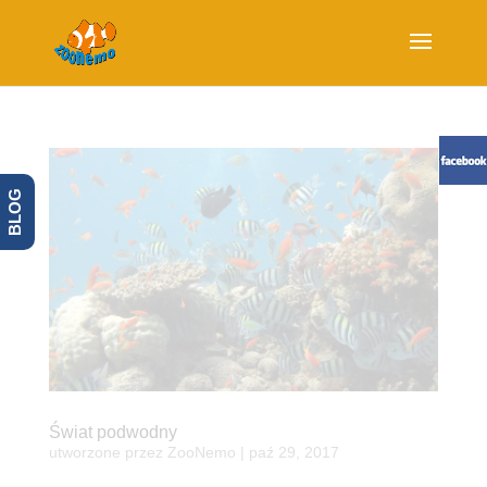
BLOG
Świat podwodny
utworzone przez
ZooNemo
|
paź 29, 2017