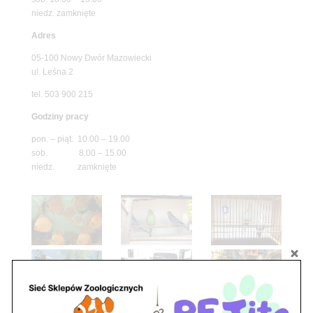
niedz. zamknięte
Adres
05-100 Nowy Dwór Mazowiecki
ul. Leśna 2
tel. 503 900 215
Godziny pracy
pon. – piąt. 10.00 – 19.00
sob. 8.00 – 15.00
niedz. zamknięte