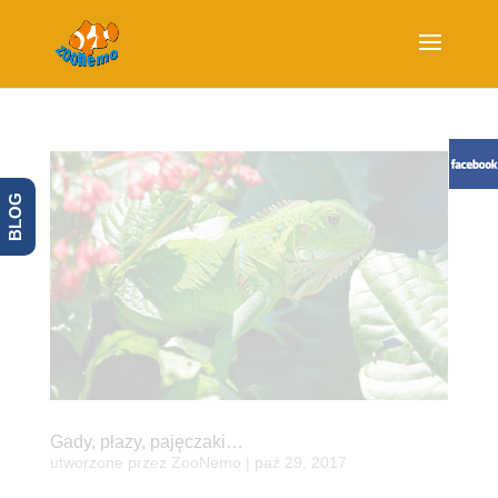
BLOG
Gady, płazy, pajęczaki…
utworzone przez
ZooNemo
|
paź 29, 2017