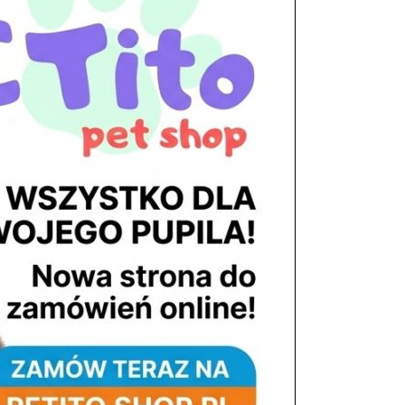
tel. 503 900 215
Godziny pracy
pon. – piąt. 10.00 – 19.00
sob. 8.00 – 15.00
niedz. zamknięte