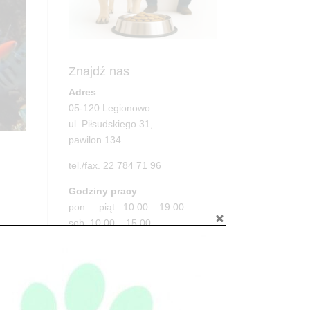
Znajdź nas
Adres
05-120 Legionowo
ul. Piłsudskiego 31,
pawilon 134
tel./fax. 22 784 71 96
Godziny pracy
pon. – piąt. 10.00 – 19.00
sob. 10.00 – 15.00
..
niedz. zamknięte
Adres
05-100 Nowy Dwór Mazowiecki
ul. Leśna 2