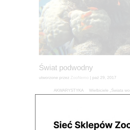
Świat podwodny
utworzone przez
ZooNemo
|
paź 29, 2017
AKWARYSTYKA Wielbiciele „Świata wodnego
artykułów, zwierząt oraz roślin. Jeżeli masz pyta