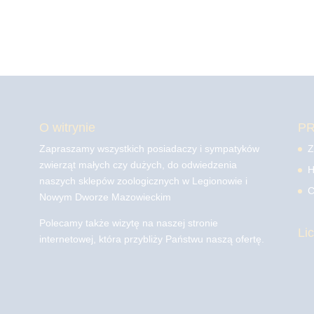
O witrynie
P
Zapraszamy wszystkich posiadaczy i sympatyków
Z
zwierząt małych czy dużych, do odwiedzenia
H
naszych sklepów zoologicznych w Legionowie i
C
Nowym Dworze Mazowieckim
Polecamy także wizytę na naszej stronie
Li
internetowej, która przybliży Państwu naszą ofertę.