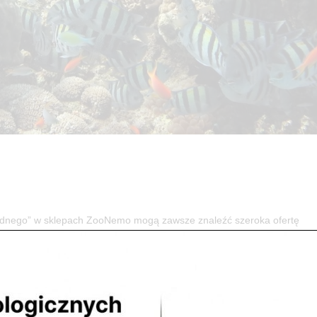
” w sklepach ZooNemo mogą zawsze znaleźć szeroka ofertę
nie, problem lub niejasność co do swoich podopiecznych obsługa sklepu.