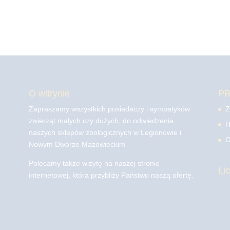
O witrynie
P
Zapraszamy wszystkich posiadaczy i sympatyków
Z
zwierząt małych czy dużych, do odwiedzenia
H
naszych sklepów zoologicznych w Legionowie i
C
Nowym Dworze Mazowieckim
Polecamy także wizytę na naszej stronie
Li
internetowej, która przybliży Państwu naszą ofertę.