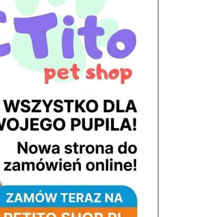
tel. 503 900 215
Godziny pracy
pon. – piąt. 10.00 – 19.00
sob. 8.00 – 15.00
niedz. zamknięte