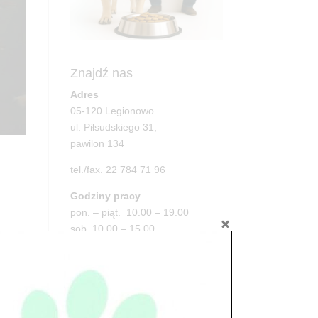
Znajdź nas
Adres
05-120 Legionowo
ul. Piłsudskiego 31,
pawilon 134
tel./fax. 22 784 71 96
Godziny pracy
pon. – piąt. 10.00 – 19.00
sob. 10.00 – 15.00
na
niedz. zamknięte
Adres
05-100 Nowy Dwór Mazowiecki
ul. Leśna 2