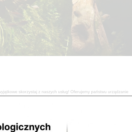
 wyjątkowe skorzystaj z naszych usług! Oferujemy państwu urządzanie
go, > akwarium biotopowego, > akwarium skalnego. Szybkie realizacje 