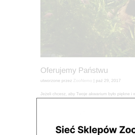
Oferujemy Państwu
utworzone przez
ZooNemo
|
paź 29, 2017
Jeżeli chcesz, aby Twoje akwarium było piękne i
zbiorników wodnych w stylu: > akwarium roślinne
terenie gmin: >...