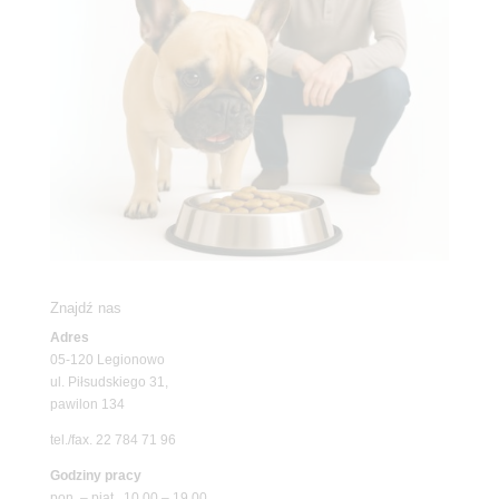
Znajdź nas
Adres
05-120 Legionowo
ul. Piłsudskiego 31,
pawilon 134
tel./fax. 22 784 71 96
Godziny pracy
pon. – piąt. 10.00 – 19.00