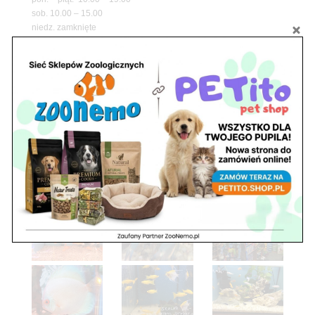
sob. 10.00 – 15.00
niedz. zamknięte
Adres
05-100 Nowy Dwór Mazowiecki
ul. Leśna 2
tel. 503 900 215
Godziny pracy
pon. – piąt. 10.00 – 19.00
sob. 8.00 – 15.00
niedz. zamknięte