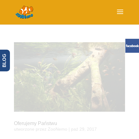
BLOG
Oferujemy Państwu
utworzone przez
ZooNemo
|
paź 29, 2017