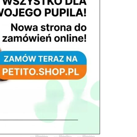
tel. 503 900 215
Godziny pracy
pon. – piąt. 10.00 – 19.00
sob. 8.00 – 15.00
niedz. zamknięte