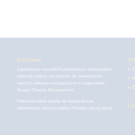
O witrynie
P
Zapraszamy wszystkich posiadaczy i sympatyków
Z
zwierząt małych czy dużych, do odwiedzenia
H
naszych sklepów zoologicznych w Legionowie i
C
Nowym Dworze Mazowieckim
Polecamy także wizytę na naszej stronie
Li
internetowej, która przybliży Państwu naszą ofertę.