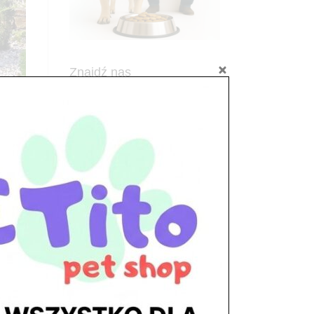
Znajdź nas
Adres
05-120 Legionowo
ul. Piłsudskiego 31,
pawilon 134
tel./fax. 22 784 71 96
Godziny pracy
pon. – piąt. 10.00 – 19.00
ż
sob. 10.00 – 15.00
niedz. zamknięte
Adres
05-100 Nowy Dwór Mazowiecki
ul. Leśna 2