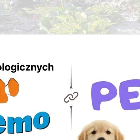
zedaż artykułów potrzebnych do pielęgnacji oczka wodnego czy te
lepie przy ulicy Sobieskiego (róg Piłsudskiego). ...