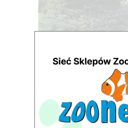
Wyposażenie
utworzone przez
ZooNemo
|
paź 29, 2017
Oczka wodne – ryby, rośliny, wyposażenie Spr
przydomowego stawu prowadzimy w większości w sk