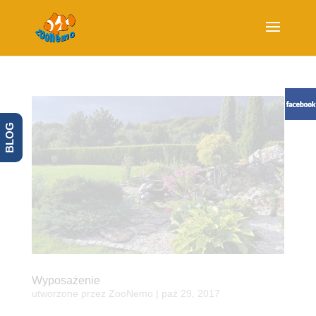
BLOG
Wyposażenie
utworzone przez
ZooNemo
|
paź 29, 2017