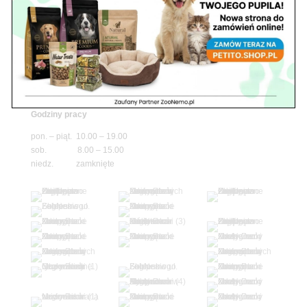
niedz. zamknięte
Adres
05-100 Nowy Dwór Mazowiecki
ul. Leśna 2
tel. 503 900 215
Godziny pracy
pon. – piąt. 10.00 – 19.00
sob. 8.00 – 15.00
niedz. zamknięte