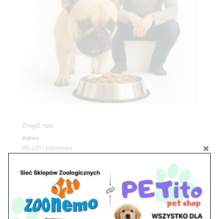
Znajdź nas
Adres
05-120 Legionowo
ul. Piłsudskiego 31,
pawilon 134
tel./fax. 22 784 71 96
Godziny pracy
pon. – piąt. 10.00 – 19.00
sob. 10.00 – 15.00